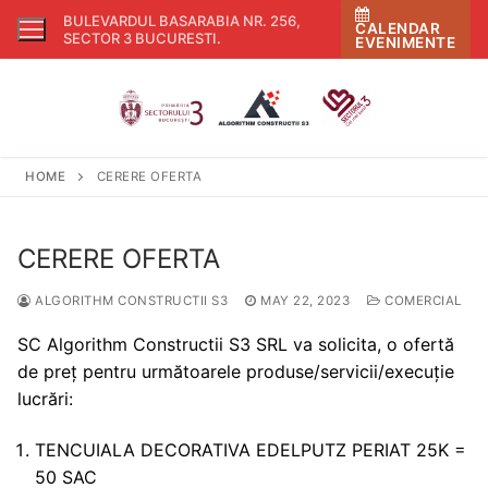
Skip
BULEVARDUL BASARABIA NR. 256,
CALENDAR
to
SECTOR 3 BUCURESTI
.
EVENIMENTE
content
HOME
CERERE OFERTA
CERERE OFERTA
ALGORITHM CONSTRUCTII S3
MAY 22, 2023
COMERCIAL
SC Algorithm Constructii S3 SRL va solicita, o ofertă
de preț pentru următoarele produse/servicii/execuție
lucrări:
TENCUIALA DECORATIVA EDELPUTZ PERIAT 25K =
50 SAC