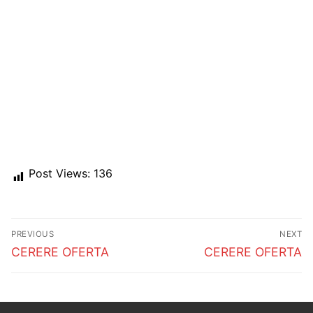
Post Views:
136
Post
PREVIOUS
NEXT
navigation
Previous
Next
CERERE OFERTA
CERERE OFERTA
post:
post: