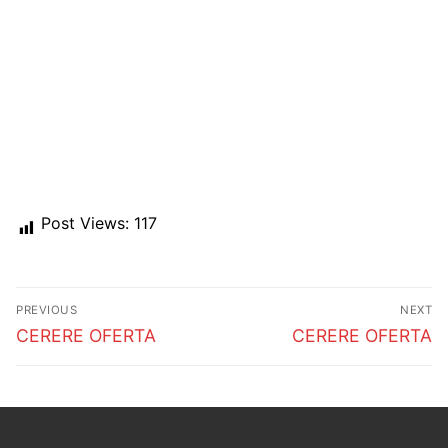
Post Views:
117
Post
PREVIOUS
NEXT
navigation
Previous
Next
CERERE OFERTA
CERERE OFERTA
post:
post: