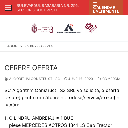
Skip
BULEVARDUL BASARABIA NR. 256,
CALENDAR
to
SECTOR 3 BUCURESTI
.
EVENIMENTE
content
HOME
CERERE OFERTA
CERERE OFERTA
ALGORITHM CONSTRUCTII S3
JUNE 16, 2023
COMERCIAL
SC Algorithm Constructii S3 SRL va solicita, o ofertă
de preț pentru următoarele produse/servicii/execuție
lucrări:
CILINDRU AMBREIAJ = 1 BUC
piese MERCEDES ACTROS 1841 LS Cap Tractor