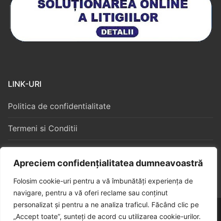
LINK-URI
Politica de confidentialitate
Termeni si Conditii
Politica Cookies
Apreciem confidențialitatea dumneavoastră
Folosim cookie-uri pentru a vă îmbunătăți experiența de
navigare, pentru a vă oferi reclame sau conținut
personalizat și pentru a ne analiza traficul. Făcând clic pe
Copyright © 2026 – Algorithm Constructii S3
„Accept toate”, sunteți de acord cu utilizarea cookie-urilor.