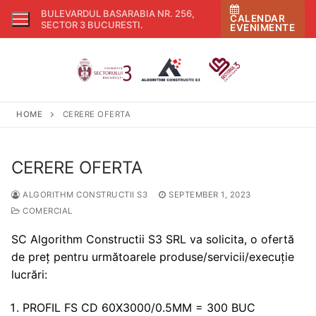
Skip
BULEVARDUL BASARABIA NR. 256,
CALENDAR
to
SECTOR 3 BUCURESTI
.
EVENIMENTE
content
HOME
CERERE OFERTA
CERERE OFERTA
ALGORITHM CONSTRUCTII S3
SEPTEMBER 1, 2023
COMERCIAL
SC Algorithm Constructii S3 SRL va solicita, o ofertă
de preț pentru următoarele produse/servicii/execuție
lucrări:
PROFIL FS CD 60X3000/0.5MM = 300 BUC