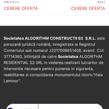
PREVIOUS
NEXT
navigation
Previous
Next
CERERE OFERTA
CERERE OFERTA
post:
post:
Societatea ALGORITHM CONSTRUCTII S3 S.R.L.
este
persoană juridică română, inregistrata la Registrul
Comertului sub numarul J2017008651408, avand CUI
37714360, înfiinţată de catre
Societatea
ALGORITHM
RESIDENTIAL S3 SRL in vederea realizarii lucrarilor de
interventie necesare pentru punerea in siguranta,
reabilitarea si consolidarea monumentului istoric”Hala
Laminor”.