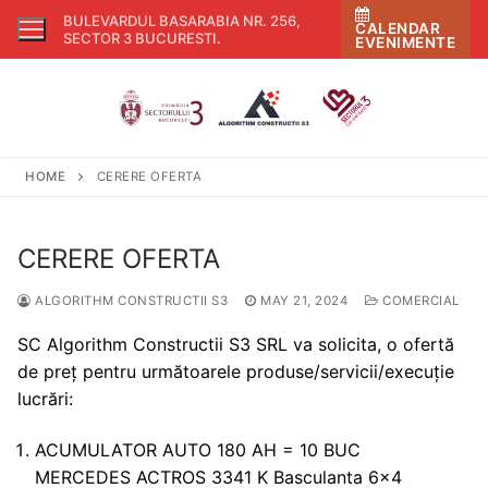
Skip
BULEVARDUL BASARABIA NR. 256,
CALENDAR
to
SECTOR 3 BUCURESTI
.
EVENIMENTE
content
HOME
CERERE OFERTA
CERERE OFERTA
ALGORITHM CONSTRUCTII S3
MAY 21, 2024
COMERCIAL
SC Algorithm Constructii S3 SRL va solicita, o ofertă
de preț pentru următoarele produse/servicii/execuție
lucrări:
ACUMULATOR AUTO 180 AH = 10 BUC
MERCEDES ACTROS 3341 K Basculanta 6×4