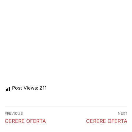
Post Views:
211
Post
PREVIOUS
NEXT
navigation
Previous
Next
CERERE OFERTA
CERERE OFERTA
post:
post: