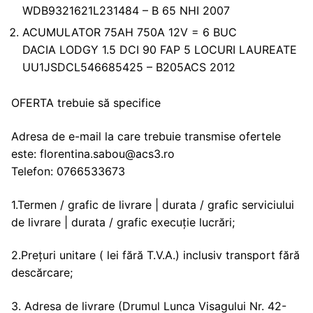
WDB9321621L231484 – B 65 NHI 2007
ACUMULATOR 75AH 750A 12V = 6 BUC
DACIA LODGY 1.5 DCI 90 FAP 5 LOCURI LAUREATE
UU1JSDCL546685425 – B205ACS 2012
OFERTA trebuie să specifice
Adresa de e-mail la care trebuie transmise ofertele
este: florentina.sabou@acs3.ro
Telefon: 0766533673
1.Termen / grafic de livrare | durata / grafic serviciului
de livrare | durata / grafic execuție lucrări;
2.Prețuri unitare ( lei fără T.V.A.) inclusiv transport fără
descărcare;
3. Adresa de livrare (Drumul Lunca Visagului Nr. 42-