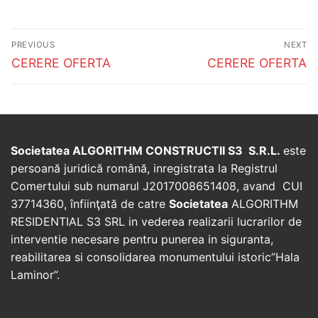
Post
PREVIOUS
NEXT
navigation
Previous
Next
CERERE OFERTA
CERERE OFERTA
post:
post:
Societatea ALGORITHM CONSTRUCTII S3 S.R.L.
este
persoană juridică română, inregistrata la Registrul
Comertului sub numarul J2017008651408, avand CUI
37714360, înfiinţată de catre
Societatea
ALGORITHM
RESIDENTIAL S3 SRL in vederea realizarii lucrarilor de
interventie necesare pentru punerea in siguranta,
reabilitarea si consolidarea monumentului istoric”Hala
Laminor”.