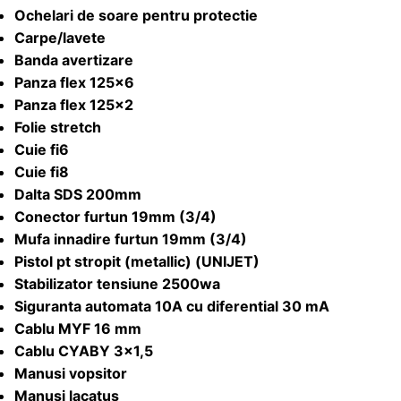
Ochelari de soare pentru protectie
Carpe/lavete
Banda avertizare
Panza flex 125×6
Panza flex 125×2
Folie stretch
Cuie fi6
Cuie fi8
Dalta SDS 200mm
Conector furtun 19mm (3/4)
Mufa innadire furtun 19mm (3/4)
Pistol pt stropit (metallic) (UNIJET)
Stabilizator tensiune 2500wa
Siguranta automata 10A cu diferential 30 mA
Cablu MYF 16 mm
Cablu CYABY 3×1,5
Manusi vopsitor
Manusi lacatus