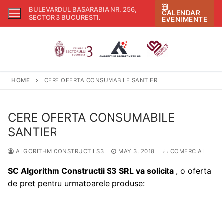
Skip
BULEVARDUL BASARABIA NR. 256,
CALENDAR
to
SECTOR 3 BUCURESTI
.
EVENIMENTE
content
HOME
CERE OFERTA CONSUMABILE SANTIER
CERE OFERTA CONSUMABILE
SANTIER
ALGORITHM CONSTRUCTII S3
MAY 3, 2018
COMERCIAL
SC
Algorithm Constructii S3 SRL
va solicita
, o oferta
de pret pentru urmatoarele produse: