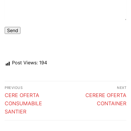
Post Views:
194
Post
PREVIOUS
NEXT
navigation
Previous
Next
CERE OFERTA
CERERE OFERTA
post:
post:
CONSUMABILE
CONTAINER
SANTIER