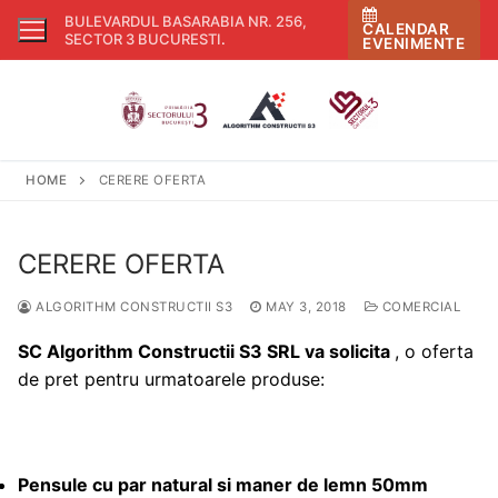
Skip
BULEVARDUL BASARABIA NR. 256,
CALENDAR
to
SECTOR 3 BUCURESTI
.
EVENIMENTE
content
HOME
CERERE OFERTA
CERERE OFERTA
ALGORITHM CONSTRUCTII S3
MAY 3, 2018
COMERCIAL
SC
Algorithm Constructii S3 SRL
va solicita
, o oferta
de pret pentru urmatoarele produse:
Pensule cu par natural si maner de lemn 50mm