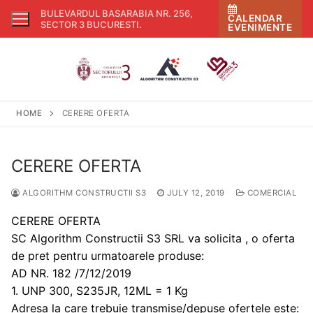
Skip
BULEVARDUL BASARABIA NR. 256,
CALENDAR
to
SECTOR 3 BUCURESTI
.
EVENIMENTE
content
HOME
CERERE OFERTA
CERERE OFERTA
ALGORITHM CONSTRUCTII S3
JULY 12, 2019
COMERCIAL
CERERE OFERTA
SC Algorithm Constructii S3 SRL va solicita , o oferta
de pret pentru urmatoarele produse:
AD NR. 182 /7/12/2019
1. UNP 300, S235JR, 12ML = 1 Kg
Adresa la care trebuie transmise/depuse ofertele este: