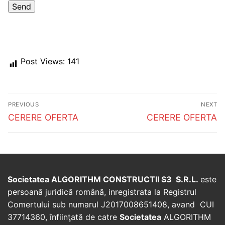
Post Views:
141
Post
PREVIOUS
NEXT
navigation
Previous
Next
CERERE OFERTA
CERERE OFERTA
post:
post:
Societatea ALGORITHM CONSTRUCTII S3 S.R.L.
este
persoană juridică română, inregistrata la Registrul
Comertului sub numarul J2017008651408, avand CUI
37714360, înfiinţată de catre
Societatea
ALGORITHM